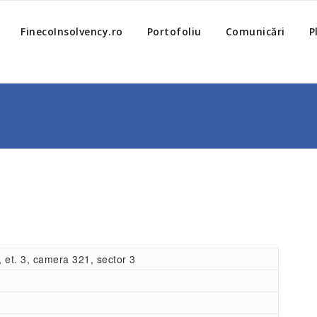
FinecoInsolvency.ro
Portofoliu
Comunicări
P
1, et. 3, camera 321, sector 3