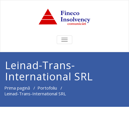
COMUTĂ
NAVIGAREA
Leinad-Trans-
International SRL
Prima pagină
/
Portofoliu
/
Leinad-Trans-International SRL